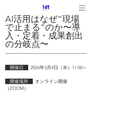
AI活用はなぜ“現場
で止まる”のか〜導
入・定着・成果創出
の分岐点〜
　開催日　
2026年3月4日（水）11:00～
　開催場所　
  オンライン開催
（ZOOM）