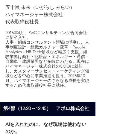
五十嵐 未来（いがらし みらい）
ハイマネージャー株式会社
代表取締役社長
2016年4月、PwCコンサルティング合同会社
に新卒入社。
人事・組織コンサルタント領域に従事し、人
事制度設計・組織カルチャー変革・People 
Analytics・HR Tech領域など幅広く支援。経
験業界は商社・化粧品・エネルギー・通信・
自動車・建設業界など多岐にわたる。現在は
ハイマネージャー株式会社のCOOに就任
し、カスタマーサクセス・マーケティング領
域などを中心に事業推進を担う。2025年10
月、ハイマネージャーのさらなる成長を実現
するため代表取締役社長に就任。
第4部（12:20～12:45）　アポロ株式会社
AIを入れたのに、なぜ現場は使わない
のか。