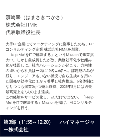
濱崎宰（はまさきつかさ）
株式会社HMit
代表取締役社長
大手EC企業にてマーケティングに従事したのち、EC
コンサルティング企業 株式会社HMitを創業。
「Help Me!をITで解決する」というMissionで事業拡
大中。しかし急成長したが故、業務効率化や仕組み
化が後回しに。社内ハレーションが起こり、方向性
の違いから社員は一気に19名→6名へ。課題感のみが
残り、エンジニアもいない状況で自ら生成AIを用い
た開発や効率化に１から着手し社内推進。6名体制に
なりつつも残業0かつ売上維持、2025年5月には過去
最高売上を7人のまま達成。
この経験をサービス化し、ECだけではない、「Help 
Me!をITで解決する」Missionを掲げ、AIコンサルテ
ィングを行う。
第3部（11:55～12:20）　 ハイマネージャ
ー株式会社