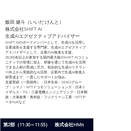
飯田 健斗（いいだ けんと）
株式会社SHIFT AI
生成AIエグゼクティブアドバイザー
SHIFT AIのボードメンバーとして、生成AIを活用し
企業成長を支援する専門家。生成AIエグゼクティブ
アドバイザーとして、企業のAI推進を支援。
28,000名以上が参加する国内最大級のSHIFT AIコミュ
ニティでの登壇に加え、研修を通じて生成AIを活用
できる人材の育成に尽力。初歩的な生成AIリテラシ
ー向上から実践的なAI活用、企業内で生成AI推進人
材育成まで、一貫したサポートが強み。
支援実績（一部抜粋）：日本生命・SEIKOグルー
プ・シマノ・NTTドコモソリューションズ・日本ト
イザらス・TIS・三菱電機エンジニアリング・日本郵
政・大塚倉庫・奥村組・フジクリーン工業・NTTデ
ータNJKなど
第2部（11:30～11:55）　株式会社HMit