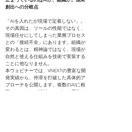
創出への分岐点
「AIを入れたが現場で定着しない」。
その真因は、ツールの性能ではなく、
現場任せにしてしまった業務プロセス
との「接続不全」にあります。組織が
変わるとは、精神論ではなく、現場が
自然と使える仕組みを技術で実装する
ことに他なりません。
本ウェビナーでは、VNEXTの豊富な開
発実績から、停滞を打破した具体的ア
プローチを公開します。複数のAIに相
互チェックさせ設計・レビュー工数を
削減したマイグレーション、紙図面資
産をAI-OCRで3Dデータへと昇華させた
建築DX、そして未来予測で現場判断を
支えるBI活用事例などを深掘り。
DXを次のフェーズへ進めたい方へ。業