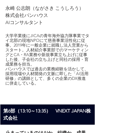
永崎 公志朗（ながさき こうしろう）
株式会社パンハウス
AIコンサルタント
大学卒業後にJICAの青年海外協力隊事業でタ
イ北部の現地NPOにて慈善事業活性化に従
事。2019年に一般企業に就職し法人営業から
スタート。人材紹介事業部でのマーケティン
グとCA・RA業務や新規事業立ち上げに従事
した後、子会社の立ち上げと同社の採用・育
成業務を担当。
パンハウスでは過去の業務経験を活かして、
採用現場や人材開発の文脈に即した「AI活用
研修」の講師として、多くの企業のDX推進
に併走している。
第6部（13:10～13:35）　VNEXT JAPAN株
式会社
止まっているのはAIか、組織か。成果