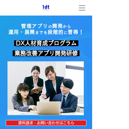
管理アプリ
開発
の
から
運用・展開
段階的
習得！
までを
に
DX人材育成プログラム
業務改善アプリ開発研修
資料請求・お問い合わせはこちら