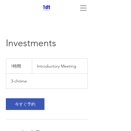
Investments
Introductory
Meeting
1時間
1
Introductory Meeting
時
3-chōme
今すぐ予約