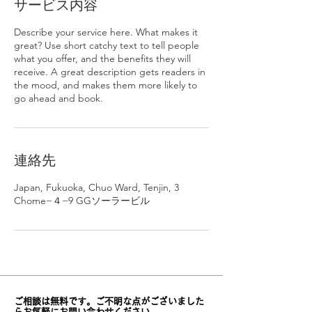
サービス内容
Describe your service here. What makes it
great? Use short catchy text to tell people
what you offer, and the benefits they will
receive. A great description gets readers in
the mood, and makes them more likely to
go ahead and book.
連絡先
Japan, Fukuoka, Chuo Ward, Tenjin, 3
Chome−４−9 GGソーラービル
ご相談は無料です。ご不明な点がございました
らお気軽にお問い合わせください。