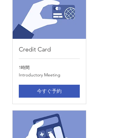
Credit Card
1時間
Introductory
Introductory Meeting
Meeting
今すぐ予約