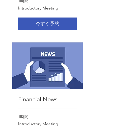
1時間
Introductory
Introductory Meeting
Meeting
今すぐ予約
Financial News
1時間
Introductory
Introductory Meeting
Meeting