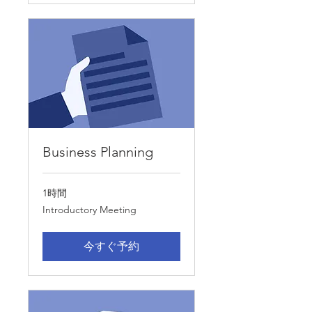
Business Planning
1時間
Introductory
Introductory Meeting
Meeting
今すぐ予約