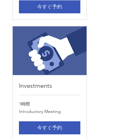
今すぐ予約
Investments
1時間
Introductory
Introductory Meeting
Meeting
今すぐ予約