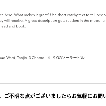
ce here. What makes it great? Use short catchy text to tell peop
ey will receive. A great description gets readers in the mood,
ahead and book.
 Chuo Ward, Tenjin, 3 Chome−４−9 GGソーラービル
。ご不明な点がございましたらお気軽にお問