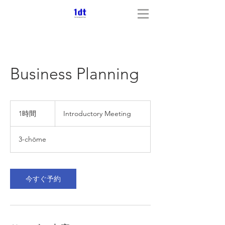
Business Planning
Introductory
Meeting
1時間
1
Introductory Meeting
時
3-chōme
今すぐ予約