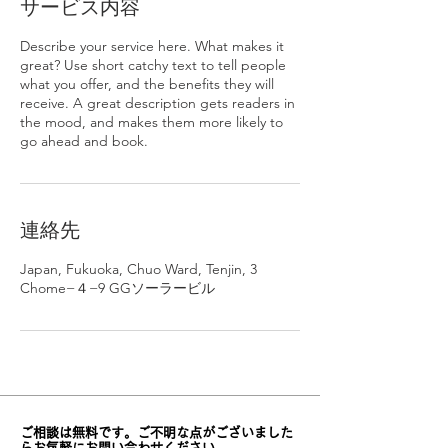
サービス内容
Describe your service here. What makes it
great? Use short catchy text to tell people
what you offer, and the benefits they will
receive. A great description gets readers in
the mood, and makes them more likely to
go ahead and book.
連絡先
Japan, Fukuoka, Chuo Ward, Tenjin, 3
Chome−４−9 GGソーラービル
ご相談は無料です。ご不明な点がございました
らお気軽にお問い合わせください。