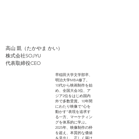
高山 凱（たかやま かい）
株式会社SOJYU
代表取締役CEO
早稲田大学文学部卒、
明治大学MBA修了。
10代から映画制作を始
め、全国大会3位、ア
ジア2位をはじめ国内
外で多数受賞。10年間
にわたり映像で“心を
動かす”表現を追求す
る一方、マーケティン
グを体系的に学ぶ。
2025年、映像制作の枠
を超え、本質的な価値
を見出し、正しく届け