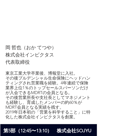
岡 哲也（おか てつや）
株式会社インビクタス
代表取締役
東京工業大学卒業後、博報堂に入社。
その後プルデンシャル生命保険にヘッドハン
ティングされ営業職を経験。4年連続で保険
業界上位1％のトップセールスパーソンだけ
が入会できるMDRTの会員となる。
その後営業所長や支社長としてマネジメント
も経験し、育成したメンバーの約60％が
MDRT会員となる実績を残す。
2019年日本初の「営業を科学すること」に特
化した株式会社インビクタスを創業。
第5部（12:45〜13:10）　株式会社SOJYU