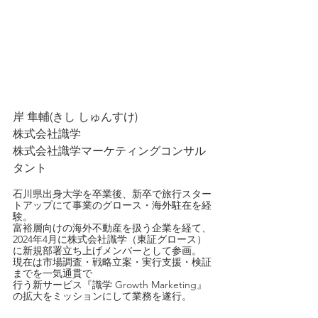
岸 隼輔(きし しゅんすけ)
株式会社識学
株式会社識学マーケティングコンサル
タント
石川県出身大学を卒業後、新卒で旅行スター
トアップにて事業のグロース・海外駐在を経
験。
富裕層向けの海外不動産を扱う企業を経て、
2024年4月に株式会社識学（東証グロース）
に新規部署立ち上げメンバーとして参画。
現在は市場調査・戦略立案・実行支援・検証
までを一気通貫で
行う新サービス『識学 Growth Marketing』
の拡大をミッションにして業務を遂行。