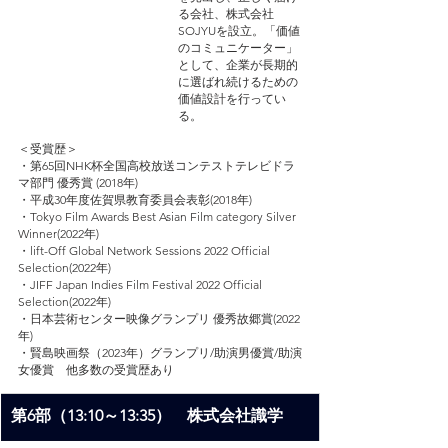
る会社、株式会社
SOJYUを設立。「価値
のコミュニケーター」
として、企業が長期的
に選ばれ続けるための
価値設計を行ってい
る。
＜受賞歴＞
・第65回NHK杯全国高校放送コンテストテレビドラ
マ部門 優秀賞 (2018年)
・平成30年度佐賀県教育委員会表彰(2018年)
・Tokyo Film Awards Best Asian Film category Silver 
Winner(2022年)
・lift-Off Global Network Sessions 2022 Official 
Selection(2022年)
・JIFF Japan Indies Film Festival 2022 Official 
Selection(2022年)
・日本芸術センター映像グランプリ 優秀故郷賞(2022
年)
・賢島映画祭（2023年）グランプリ/助演男優賞/助演
女優賞　他多数の受賞歴あり
第6部（13:10～13:35）　株式会社識学