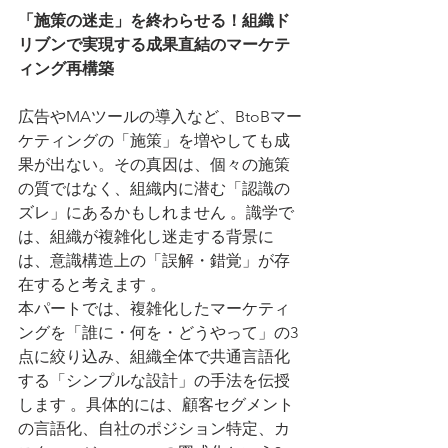
「施策の迷走」を終わらせる！組織ド
リブンで実現する成果直結のマーケテ
ィング再構築
広告やMAツールの導入など、BtoBマー
ケティングの「施策」を増やしても成
果が出ない。その真因は、個々の施策
の質ではなく、組織内に潜む「認識の
ズレ」にあるかもしれません 。識学で
は、組織が複雑化し迷走する背景に
は、意識構造上の「誤解・錯覚」が存
在すると考えます 。
本パートでは、複雑化したマーケティ
ングを「誰に・何を・どうやって」の3
点に絞り込み、組織全体で共通言語化
する「シンプルな設計」の手法を伝授
します 。具体的には、顧客セグメント
の言語化、自社のポジション特定、カ