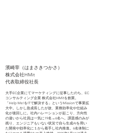
濱崎宰（はまさきつかさ）
株式会社HMit
代表取締役社長
大手EC企業にてマーケティングに従事したのち、EC
コンサルティング企業 株式会社HMitを創業。
「Help Me!をITで解決する」というMissionで事業拡
大中。しかし急成長したが故、業務効率化や仕組み
化が後回しに。社内ハレーションが起こり、方向性
の違いから社員は一気に19名→6名へ。課題感のみが
残り、エンジニアもいない状況で自ら生成AIを用い
た開発や効率化に１から着手し社内推進。6名体制に