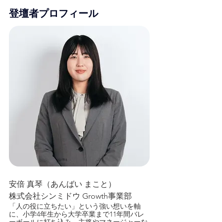
登壇者プロフィール
安倍 真琴（あんばい まこと）
株式会社シンミドウ Growth事業部
「人の役に立ちたい」という強い想いを軸
に、小学4年生から大学卒業まで11年間バレ
ーボールに打ち込み、主将やマネージャーな