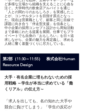
ど多様な立場から組織を支えることに心血を
注ぐ。大学時代の飲食店アルバイトを通じ
「人との関わりのおもしろさ」を実感したこ
とが、コンサルタントを目指す原点となっ
た。現在は営業職として、顧客と同じ目線で
課題に向き合う「伴走型支援」を信条とし、
中小企業の採用コンセプト設計から周知活動
まで多岐にわたる提案を展開。仕事でもプラ
イベートでも自身の「おもしろい」を日々追
求しながら、企業の魅力を再定義し、求める
人材に響く基盤づくりに尽力している。
第2部（11:30～11:55）　株式会社Human 
Resource Design
大手・有名企業に埋もれないための採
用戦略 ～学生が本当に求めている「働
くリアル」の伝え方～
「求人を出しても、名の知れた大手や
競合に負けてしまう」「学生の反応が