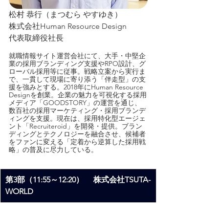
松村 恭行（まつむら やすゆき）
株式会社Human Resource Design
代表取締役社長
就職情報サイト運営会社にて、大手・中堅企
業の採用ブランディング支援やRPO設計、グ
ローバル採用等に従事。戦略立案から実行ま
で、一貫して現場に寄り添う「伴走型」の支
援を強みとする。2018年にHuman Resource 
Designを創業。企業の魅力を可視化する採用
メディア「GOODSTORY」の運営を通じ、
数百社の採用マーケティング・採用ブランデ
ィングを支援。現在は、採用特化型エージェ
ント「Recruiteroid」を開発・提供。ブラン
ディングとテクノロジーを融合させ、候補者
をファンに変える「定着から逆算した採用戦
略」の普及に尽力している。
第3部（11:55～12:20）　 株式会社TSUTA-
WORLD