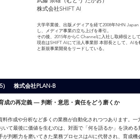
武藤 崇雄（むとう たかお）
株式会社SHIFT AI
大学卒業後、出版メディアを経て2008年NHN Japan
し、メディア事業の立ち上げを牽引。
その後、2015年からC Channelに入社し取締役と
現在はSHIFT AIにて法人事業部 本部長として、A
と新規事業開発をリードしている。
:55）　株式会社PLAN-B
材育成の再定義 ― 判断・意思・責任をどう磨くか
、資料作成や分析など多くの業務が自動化されつつあります。一
おいて最後に価値を生むのは、対面で「何を語るか」を決める
手が判断力を磨いてきた業務プロセスはAIに代替され、育成機