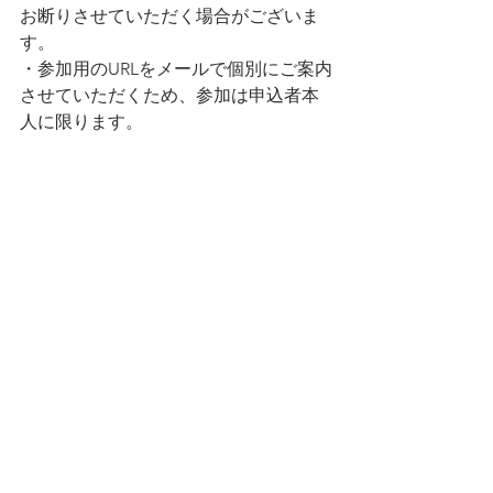
お断りさせていただく場合がございま
す。
・参加用のURLをメールで個別にご案内
させていただくため、参加は申込者本
人に限ります。
複数名でご参加の場合はお手数です
が、個別でお申し込みくださいませ。
　参加特典　
・ご希望の方には、貴社の状況に合わ
せた、今後に活用が見込める助成金制
度などをご提案する「無料相談会」を
個別で実施します。
・アンケートにご回答頂きました方に
セミナー資料を配布致します。