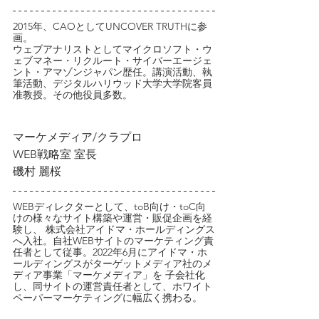
2015年、CAOとしてUNCOVER TRUTHに参
画。
ウェブアナリストとしてマイクロソフト・ウ
ェブマネー・リクルート・サイバーエージェ
ント・アマゾンジャパン歴任。講演活動、執
筆活動、デジタルハリウッド大学大学院客員
准教授。その他役員多数。
マーケメディア/クラプロ
WEB戦略室 室長
磯村 麗桜
WEBディレクターとして、toB向け・toC向
けの様々なサイト構築や運営・販促企画を経
験し、 株式会社アイドマ・ホールディングス
へ入社。自社WEBサイトのマーケティング責
任者として従事。2022年6月にアイドマ・ホ
ールディングスがターゲットメディア社のメ
ディア事業「マーケメディア」を 子会社化
し、同サイトの運営責任者として、ホワイト
ペーパーマーケティングに幅広く携わる。