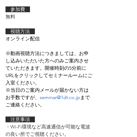
　参加費　
無料
　視聴方法　
オンライン配信
※動画視聴方法につきましては、お申
し込みいただいた方へのみご案内させ
ていただきます。開催時刻の5分前に
URLをクリックしてセミナールームにご
入室ください。
※
当日のご案内メールが届かない方は
お手数ですが、
seminar@1dt.co
.jp
まで
ご連絡ください。
　注意事項　
・Wi-Fi環境など高速通信が可能な電波
の良い所でご視聴ください。