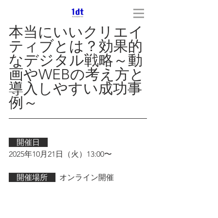
本当にいいクリエイ
ティブとは？効果的
なデジタル戦略～動
画やWEBの考え方と
導入しやすい成功事
例～
　開催日　
2025年10月21日（火）13:00〜
　開催場所　
  オンライン開催