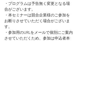
・プログラムは予告無く変更となる場
合がございます。
・本セミナーは競合企業様のご参加を
お断りさせていただく場合がございま
す。
・参加用のURLをメールで個別にご案内
させていただくため、参加は申込者本
人に限ります。
複数名でご参加の場合はお手数です
が、個別でお申し込みくださいませ。
　参加特典　
・ご希望の方には、貴社の状況に合わ
せた、今後に活用が見込める助成金制
度などをご提案する「無料相談会」を
個別で実施します。
・アンケートにご回答頂きました方に
セミナー資料を配布致します。