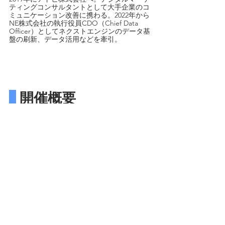
ティングコンサルタントとして大手企業のコ
ミュニケーション改善に携わる。2022年から
NE株式会社の執行役員CDO（Chief Data 
Officer）としてネクストエンジンのデータ基
盤の刷新、データ活用などを牽引。
 開催概要
　開催日時　
2025年10月15日（水）11:00～13:15
　参加費　
無料
　視聴方法　
Zoomでのオンライン配信