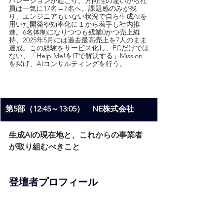
ハレーションが起こり、方向性の違いから社
員は一気に17名→7名へ。課題感のみが残
り、エンジニアもいない状況で自ら生成AIを
用いた開発や効率化に１から着手し社内推
進。6名体制になりつつも残業0かつ売上維
持、2025年5月には過去最高売上を7人のまま
達成。この経験をサービス化し、ECだけでは
ない、「Help Me!をITで解決する」Mission
を掲げ、AIコンサルティングを行う。
第5部（12:45～13:05）　NE株式会社
生成AIの現在地と、これからの事業者
が取り組むべきこと
登壇者プロフィール