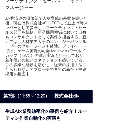
マーケティング・セールスユニット / 
マネージャー
JA共済連の研修部で人材育成の基盤を築いた
後、現在は株式会社VOLLECTにて立上げ時メ
ンバーとして参画し、マーケティング・セー
ルス部門を統括。新卒採用領域において自身
もコンサルタントとして案件を担当する。直
近では、人材業界大手のエン・ジャパングル
ープへのグループインも経験。プライベート
では、ゲーム実況の司会やe-sportsワールド
カップ（EWC）の試合実況も担当しており、
若年層との強いコネクションも築いている。
この多様な経験を活かし、従来の採用手法に
とらわれないアプローチで各社の新卒・中途
採用を担当中。
第3部（11:55～12:20）　株式会社div
生成AI×業務効率化の事例を紹介！ルー
ティン作業自動化の実演も