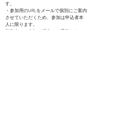
す。
・参加用のURLをメールで個別にご案内
させていただくため、参加は申込者本
人に限ります。
複数名でご参加の場合はお手数です
が、個別でお申し込みくださいませ。
　参加特典　
・ご希望の方には、貴社の状況に合わ
せた、今後に活用が見込める助成金制
度などをご提案する「無料相談会」を
個別で実施します。
・アンケートにご回答頂きました方に
セミナー資料を配布致します。
とりあえず無料の視聴登録する！