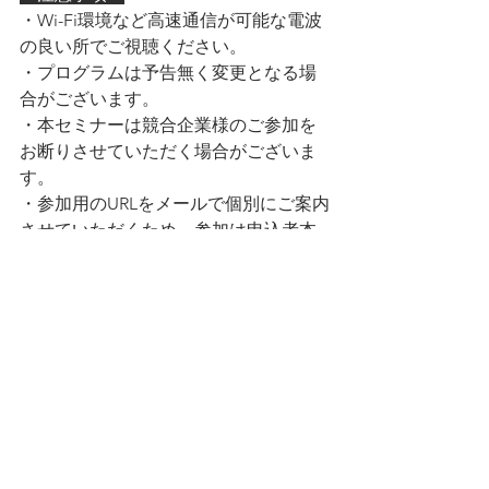
・Wi-Fi環境など高速通信が可能な電波
の良い所でご視聴ください。
・プログラムは予告無く変更となる場
合がございます。
・本セミナーは競合企業様のご参加を
お断りさせていただく場合がございま
す。
・参加用のURLをメールで個別にご案内
させていただくため、参加は申込者本
人に限ります。
複数名でご参加の場合はお手数です
が、個別でお申し込みくださいませ。
　参加特典　
・ご希望の方には、貴社の状況に合わ
せた、今後に活用が見込める助成金制
度などをご提案する「無料相談会」を
個別で実施します。