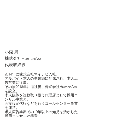
小森 周
株式会社HumanArx
代表取締役
2014年に株式会社マイナビ入社。
アルバイト求人の事業部に配属され、求人広
告営業に従事。
その後2018年に退社後、株式会社HumanArx
を設立。
求人媒体を複数取り扱う代理店として採用コ
ンサル事業と、
面接設定代行などを行うコールセンター事業
を運営。
求人広告業界での10年以上の知見を活かした
採用コンサルが得意。