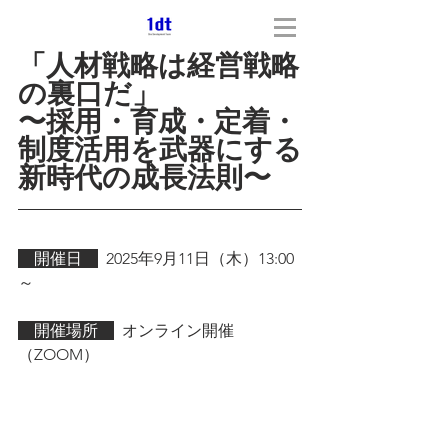
「人材戦略は経営戦略
の裏口だ」
〜採用・育成・定着・
制度活用を武器にする
新時代の成長法則〜
　開催日　
2025年9月11日（木）13:00
～
　開催場所　
  オンライン開催
（ZOOM）